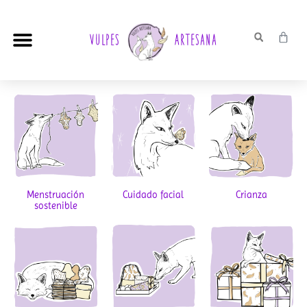
Vulpes
Artesana
Ropa orgánica
Cuidado facial
Menstruación sostenible
Tarjeta regalo
Preguntas frecuentes
Menstruación
Cuidado facial
Crianza
sostenible