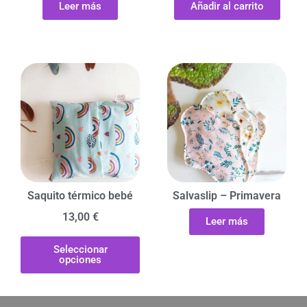
Leer más
Añadir al carrito
Saquito térmico bebé
Salvaslip – Primavera
13,00
€
Leer más
Seleccionar
opciones